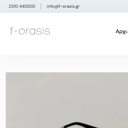
Μετάβαση
2310 445500
info@f-orasis.gr
στο
περιεχόμενο
Αρχι