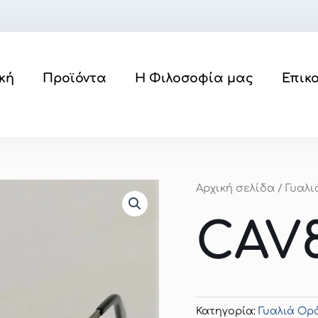
κή
Προϊόντα
Η Φιλοσοφία μας
Επικ
Αρχική σελίδα
/
Γυαλ
CAV8
Κατηγορία:
Γυαλιά Ο