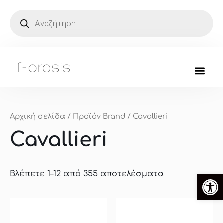
Μετάβαση
Products
search
στο
περιεχόμενο
Αρχική σελίδα
/ Προϊόν Brand / Cavallieri
Cavallieri
Βλέπετε 1–12 από 355 αποτελέσματα
Ανοίξτ