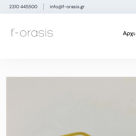
Μετάβαση
2310 445500
info@f-orasis.gr
στο
περιεχόμενο
Αρχι