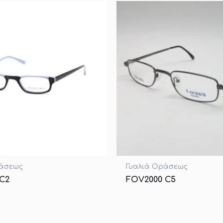
ράσεως
Γυαλιά Οράσεως
C2
FOV2000 C5