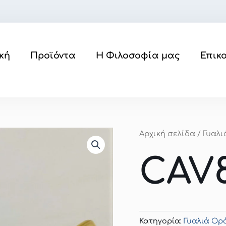
κή
Προϊόντα
Η Φιλοσοφία μας
Επικ
Αρχική σελίδα
/
Γυαλ
CAV
Κατηγορία:
Γυαλιά Ο