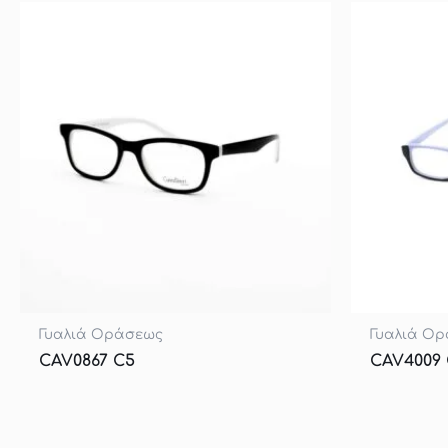
Γυαλιά Οράσεως
Γυαλιά Ο
CAV0867 C5
CAV4009 