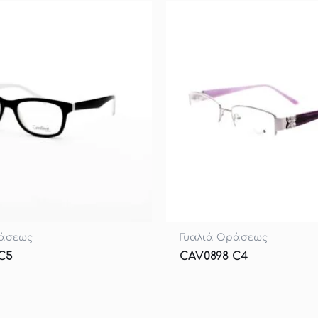
ράσεως
Γυαλιά Οράσεως
C5
CAV0898 C4