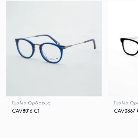
Γυαλιά Οράσεως
Γυαλιά Ο
CAV8016 C1
CAV0867 