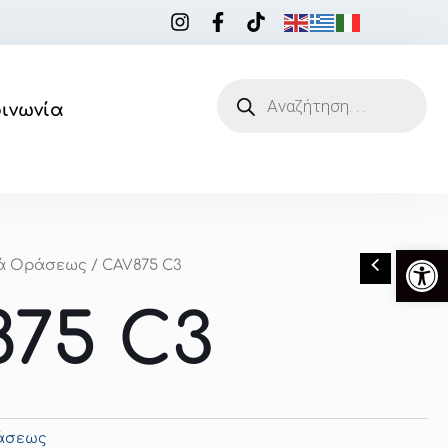
Products
search
οινωνία
Ανοίξτ
ιά Οράσεως
/ CAV875 C3
75 C3
ράσεως