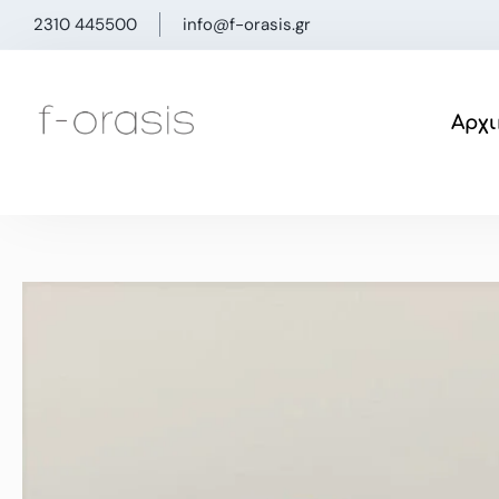
Μετάβαση
2310 445500
info@f-orasis.gr
στο
περιεχόμενο
Αρχι