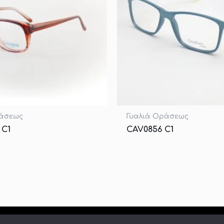
ράσεως
Γυαλιά Οράσεως
 C1
CAV0856 C1