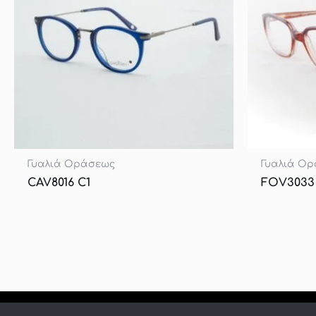
Γυαλιά Οράσεως
Γυαλιά Ο
CAV8016 C1
FOV3033