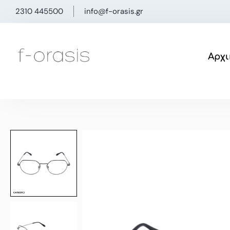
Μετάβαση
2310 445500
info@f-orasis.gr
στο
περιεχόμενο
Αρχι