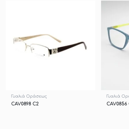
Γυαλιά Οράσεως
Γυαλιά Ο
CAV0898 C2
CAV0856 