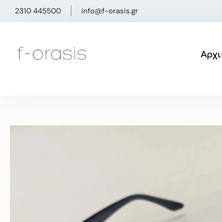
Μετάβαση
2310 445500
info@f-orasis.gr
στο
περιεχόμενο
Αρχι