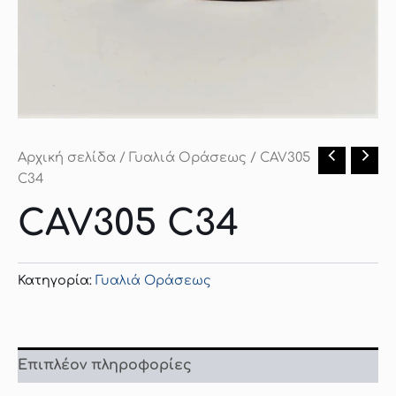
Αρχική σελίδα
/
Γυαλιά Οράσεως
/ CAV305
C34
CAV305 C34
Κατηγορία:
Γυαλιά Οράσεως
Επιπλέον πληροφορίες