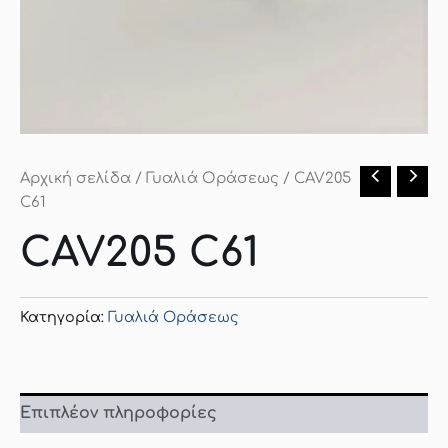
Αρχική σελίδα
/
Γυαλιά Οράσεως
/ CAV205
C61
CAV205 C61
Κατηγορία:
Γυαλιά Οράσεως
Επιπλέον πληροφορίες