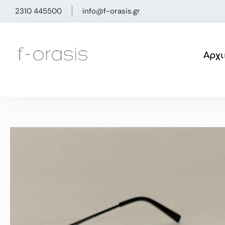
Μετάβαση
2310 445500
info@f-orasis.gr
στο
περιεχόμενο
Αρχι