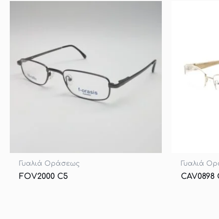
Γυαλιά Οράσεως
Γυαλιά Ο
FOV2000 C5
CAV0898 