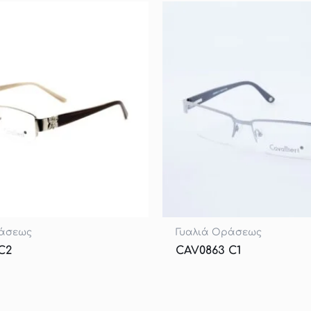
ράσεως
Γυαλιά Οράσεως
C2
CAV0863 C1