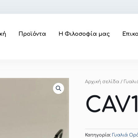
κή
Προϊόντα
Η Φιλοσοφία μας
Επικ
Αρχική σελίδα
/
Γυαλ
CAV1
Κατηγορία:
Γυαλιά Ο