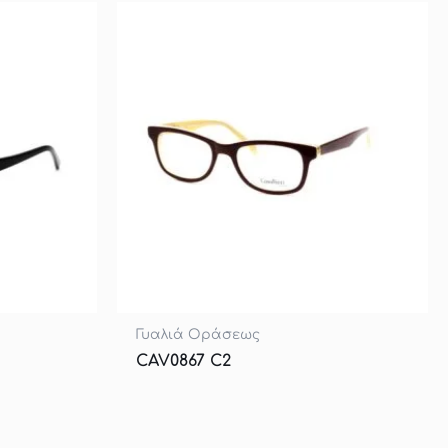
Γυαλιά Οράσεως
CAV0867 C2