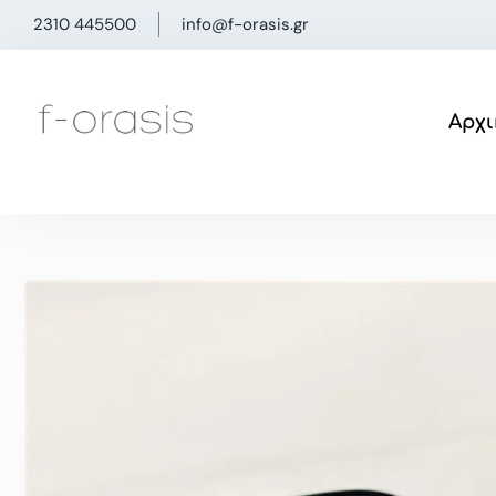
Μετάβαση
2310 445500
info@f-orasis.gr
στο
περιεχόμενο
Αρχι