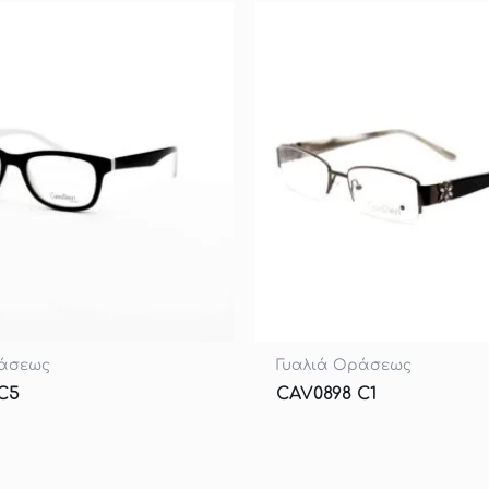
ράσεως
Γυαλιά Οράσεως
C5
CAV0898 C1