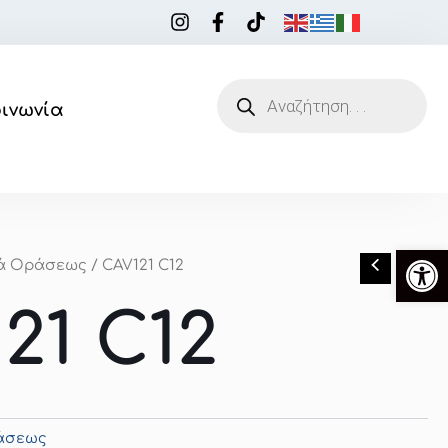
Products
search
οινωνία
Ανοίξτ
ιά Οράσεως
/ CAV121 C12
21 C12
ράσεως