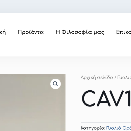
κή
Προϊόντα
Η Φιλοσοφία μας
Επικ
Αρχική σελίδα
/
Γυαλ
CAV1
Κατηγορία:
Γυαλιά Ο