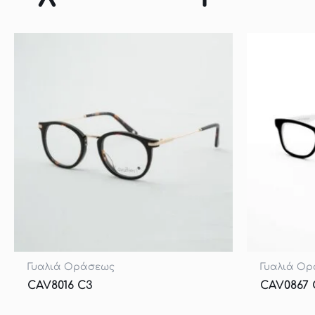
Γυαλιά Οράσεως
Γυαλιά Ο
CAV8016 C3
CAV0867 