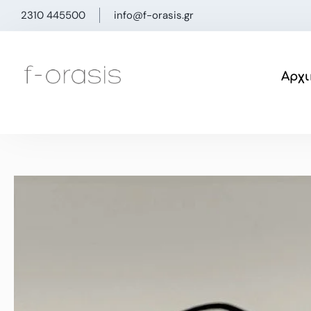
Μετάβαση
2310 445500
info@f-orasis.gr
στο
περιεχόμενο
Αρχι