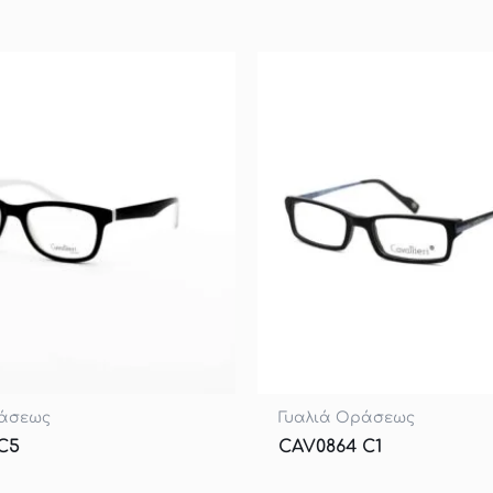
ράσεως
Γυαλιά Οράσεως
C5
CAV0864 C1