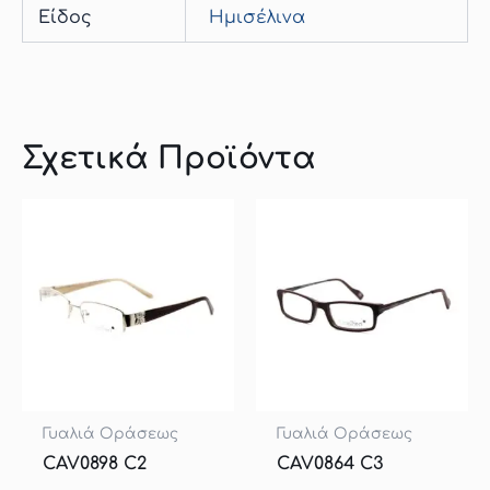
Είδος
Hμισέλινα
Σχετικά Προϊόντα
Γυαλιά Οράσεως
Γυαλιά Οράσεως
CAV0898 C2
CAV0864 C3