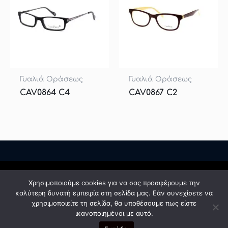
Γυαλιά Οράσεως
Γυαλιά Οράσεως
CAV0864 C4
CAV0867 C2
Χρησιμοποιούμε cookies για να σας προσφέρουμε την
Πολιτική Προστασίας Δεδομένων
καλύτερη δυνατή εμπειρία στη σελίδα μας. Εάν συνεχίσετε να
Όροι χρήσης
χρησιμοποιείτε τη σελίδα, θα υποθέσουμε πως είστε
© 2026 F-orasis
ικανοποιημένοι με αυτό.
Designed & Developed by Giorgos Tsampatzidis