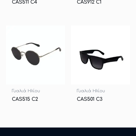
CAS511 C4
CAS912 C1
Γυαλιά Ηλίου
Γυαλιά Ηλίου
CAS515 C2
CAS501 C3