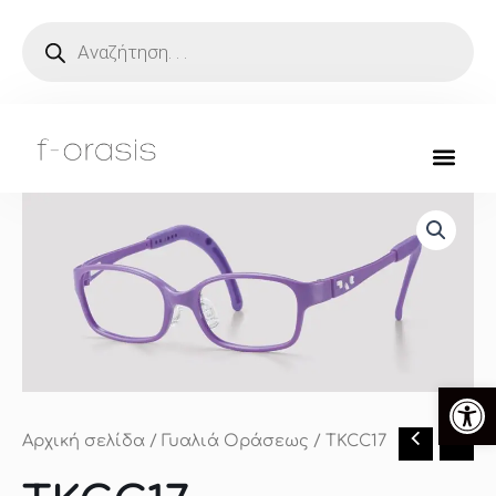
Μετάβαση
Products
search
στο
περιεχόμενο
Ανοίξτ
Αρχική σελίδα
/
Γυαλιά Οράσεως
/ TKCC17