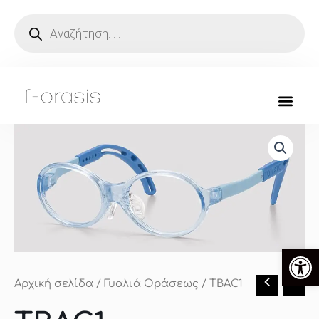
Μετάβαση
Products
search
στο
περιεχόμενο
Ανοίξτ
Αρχική σελίδα
/
Γυαλιά Οράσεως
/ TBAC1