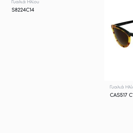
Γυαλιά Ηλίου
S8224C14
Γυαλιά Ηλί
CAS517 C