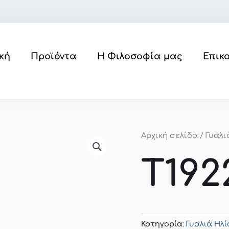
κή
Προϊόντα
Η Φιλοσοφία μας
Επικ
Αρχική σελίδα
/
Γυαλι
T192
Κατηγορία:
Γυαλιά Ηλί