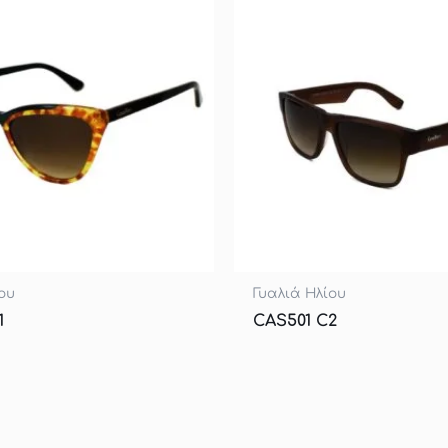
ου
Γυαλιά Ηλίου
1
CAS501 C2