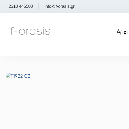
Μετάβαση
2310 445500
info@f-orasis.gr
στο
περιεχόμενο
Αρχι