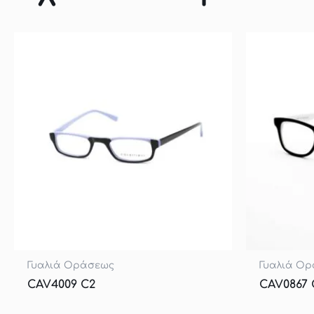
Γυαλιά Οράσεως
Γυαλιά Ο
CAV4009 C2
CAV0867 