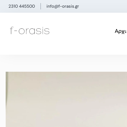
Μετάβαση
2310 445500
info@f-orasis.gr
στο
περιεχόμενο
Αρχι