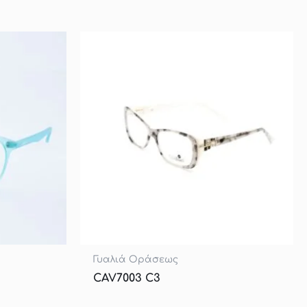
Γυαλιά Οράσεως
CAV7003 C3