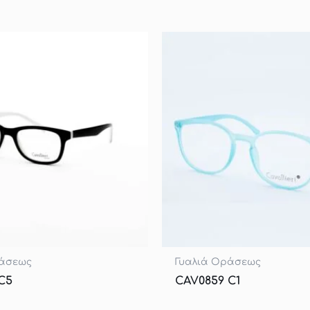
ράσεως
Γυαλιά Οράσεως
C5
CAV0859 C1