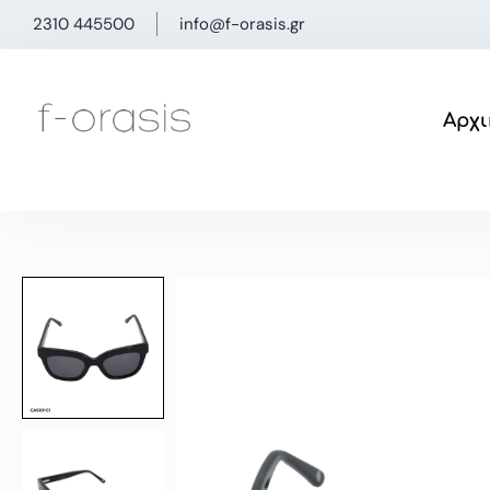
Μετάβαση
2310 445500
info@f-orasis.gr
στο
περιεχόμενο
Αρχι