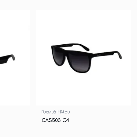
Γυαλιά Ηλίου
CAS503 C4