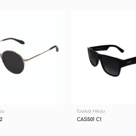
ου
Γυαλιά Ηλίου
2
CAS501 C1