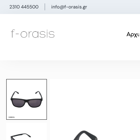
Μετάβαση
2310 445500
info@f-orasis.gr
στο
περιεχόμενο
Αρχι