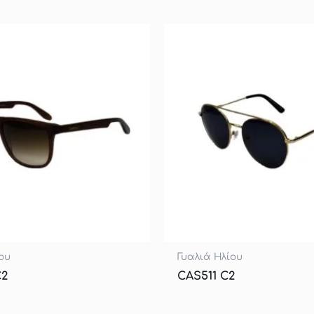
ου
Γυαλιά Ηλίου
C2
CAS511 C2