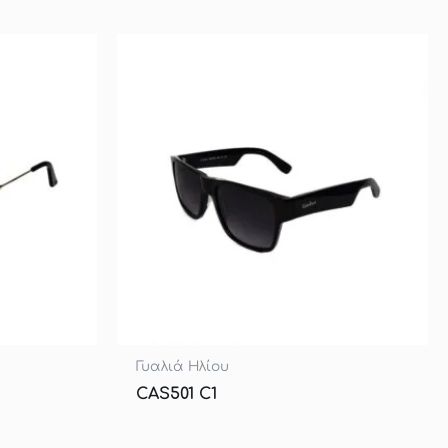
Γυαλιά Ηλίου
CAS501 C1